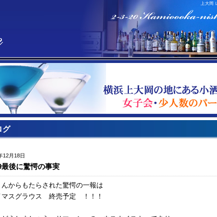
上大岡 
ログ
9年12月18日
19最後に驚愕の事実
さんからもたらされた驚愕の一報は
イマスグラウス 終売予定 ！！！