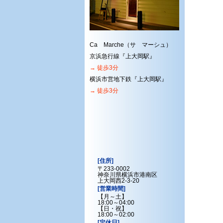
Ca Marche（サ マーシュ）
京浜急行線『上大岡駅』
→ 徒歩3分
横浜市営地下鉄『上大岡駅』
→ 徒歩3分
[住所]
〒233-0002
神奈川県横浜市港南区
上大岡西2-3-20
[営業時間]
【月～土】
18:00～04:00
【日・祝】
18:00～02:00
[定休日]