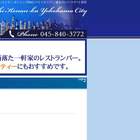
レストラン ダイニングBar(バー) イタリアン 誕生日(バースデー) 貸切