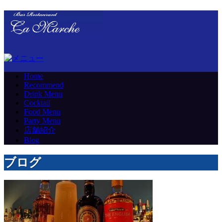
Home
Recommend
Drink Menu
Cocktail
Food Menu
Party Menu
店舗紹介
Blog
ブログ