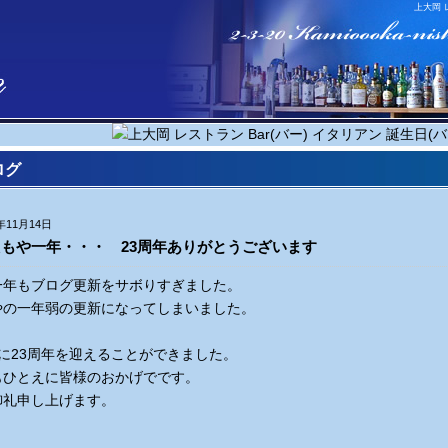
上大岡 
ログ
5年11月14日
もや一年・・・ 23周年ありがとうございます
一年もブログ更新を
サボりすぎました。
やの一年弱の更新になってしまいました。
14に23周年を迎えることができました。
もひとえに皆様のおかげでです。
御礼申し上げます。