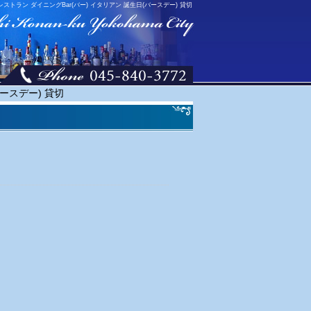
レストラン ダイニングBar(バー) イタリアン 誕生日(バースデー) 貸切