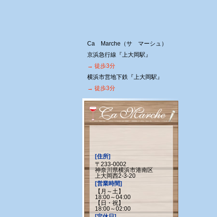
Ca Marche（サ マーシュ）
京浜急行線『上大岡駅』
→ 徒歩3分
横浜市営地下鉄『上大岡駅』
→ 徒歩3分
[住所]
〒233-0002
神奈川県横浜市港南区
上大岡西2-3-20
[営業時間]
【月～土】
18:00～04:00
【日・祝】
18:00～02:00
[定休日]